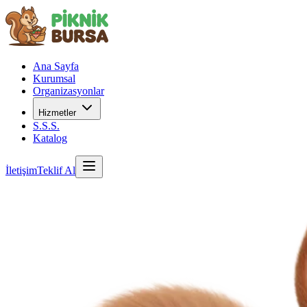
Ana Sayfa
Kurumsal
Organizasyonlar
Hizmetler
S.S.S.
Katalog
İletişim
Teklif Al